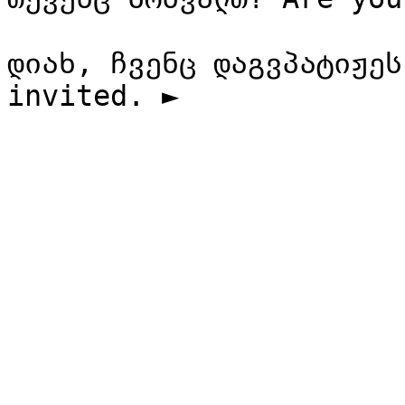
დიახ, ჩვენც დაგვპატიჟეს