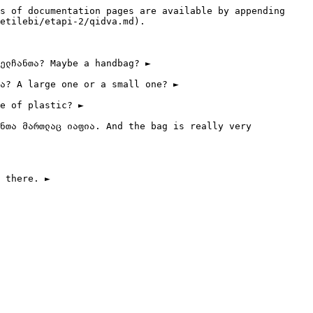
s of documentation pages are available by appending 
etilebi/etapi-2/qidva.md).

ელჩანთა? Maybe a handbag? ►

ა? A large one or a small one? ►

e of plastic? ►

ნთა მართლაც იაფია. And the bag is really very 